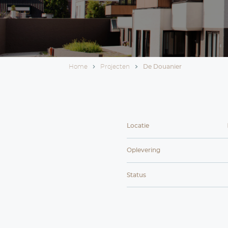
D
Betaa
Home
Projecten
De D