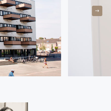
 begane grond, ook wel de plint genoemd, is één en a
vinden zich verschillende bedrijven en instellingen,
W. En natuurlijk Lunchroom Effe Anders voor een gez
atschappelijke bijdrage
 Douanier stelt de gemeente Roosendaal en Sonnebo
atschappelijke bijdrage te leveren in het terugdring
taalbare huurwoningen. Daarnaast draagt het bij aa
jk Stadsoevers en geeft het invulling aan het verd
geving: het energielabel is getransformeerd van E n