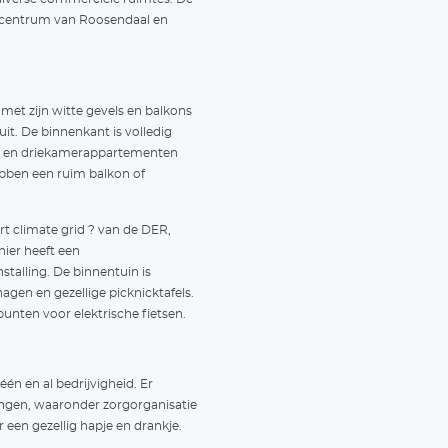
mschrijving
 verband met een hoge mate van interesse wordt er 
chtlijst. Neem contact met ons op voor meer informa
rontwikkeling
t voormalige douanekantoor aan het Kadeplein 3 is 
ntrekkelijk gebouw door Sonneborgh, ontwikkelaar e
dere maatschappelijk vastgoed. In het gebouw bevin
urappartementen met op de begane grond diverse 
uanier vormt de verbinding tussen het stadscentr
adsoevers.