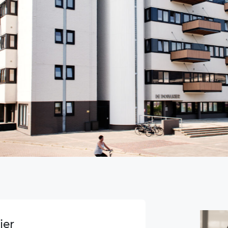
De
be
SD
Ma
De
ma
be
wi
om