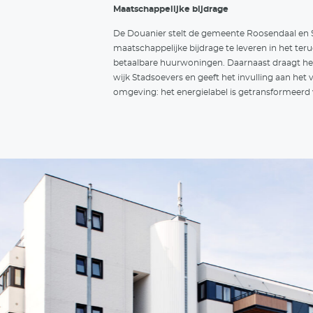
De
He
me
ge
me
(da
De
Du
ge
op
De
De