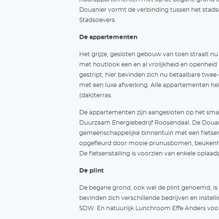
O
Roosendaal
In
g
2017
wa
In beheer
He
He
aa
an
hu
Do
St