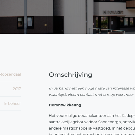
e Douanie
lbaar wonen aan het Kadeplein
ouanier