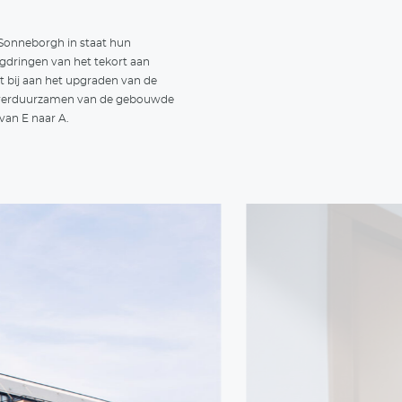
 appartementen
t grijze, gesloten gebouw van toen straalt nu met zij
t houtlook een en al vrolijkheid en openheid uit. De 
stript, hier bevinden zich nu betaalbare twee- en 
t een luxe afwerking. Alle appartementen hebben ee
k)terras.
 appartementen zijn aangesloten op het smart clima
urzaam Energiebedrijf Roosendaal. De Douanier hee
meenschappelijke binnentuin met een fietsenstalling
gefleurd door mooie prunusbomen, beukenhagen en g
 fietsenstalling is voorzien van enkele oplaadpunten v
 plint