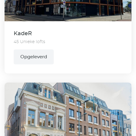
KadeR
45 Unieke lofts
Opgeleverd