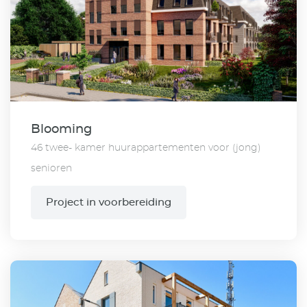
Blooming
46 twee- kamer huurappartementen voor (jong)
senioren
Project in voorbereiding