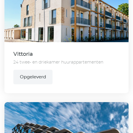
Vittoria
24 twee- en driekamer huurappartementen
Opgeleverd