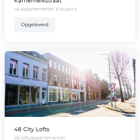
Karnemelkstraat
46 appartementen & studio's
Opgeleverd
48 City Lofts
46 lofts/appartementen