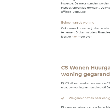
we elkaar g
kunnen we g
Huurvoors
We zetten a
uitgewerkte
we op zoek 
Huurcontr
We maken ee
Sleutelove
Op de dag v
inspectie.
incheckrapp