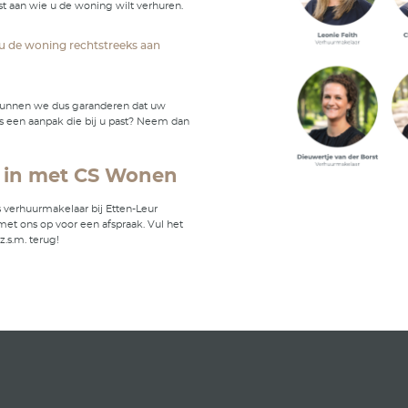
rhuurd!
n de woning
kunnen wij u helpen door het beheer van de woning uit 
it kan middels Financieel of Financieel & Technisch behee
meer over!
nen Huurgarantie – Uw
g gegarandeerd verhuurd!
en werken we met de CS Wonen Huurgarantie. We garan
ning verhuurd wordt! Dat kan op twee manieren: