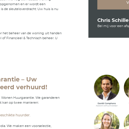
elijk op de locatie die verhuurd moet worden. Op die man
elijk een indicatie afgeven van de huurprijs.
tel
lle gegevens op papier, waarna we binnen 3 werkdagen 
 voorstel aan u terugsturen. Bent u hiermee akkoord? Da
naar de geschikte huurder!
act
n contract en sluiten dat met u en de huurder van uw w
rdracht
an de sleuteloverdracht doen we nog een laatste woning
 De meterstanden worden opgenomen en er wordt een
ortage gemaakt. Daarna is de sleuteloverdracht: Uw huis 