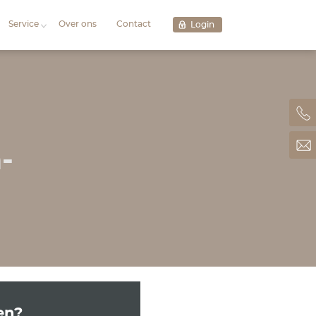
Aanbod
Projecten
Servi
kelaar Etten-
 Etten-Leur