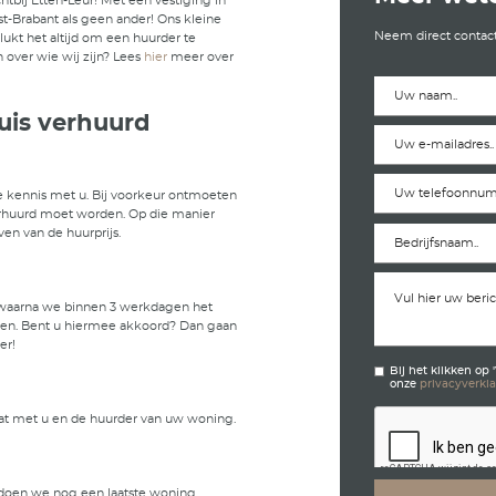
urmakelaar Etten-Leur
 dé verhuurmakelaar dichtbij Etten-Leur! Met een vestigi
kennen wij de regio West-Brabant als geen ander! Ons kl
varen verhuurmakelaars lukt het altijd om een huurder te
 uw woning! Meer weten over wie wij zijn? Lees
hier
meer
stappen uw huis verhuurd
oning
eerste afspraak maken we kennis met u. Bij voorkeur ont