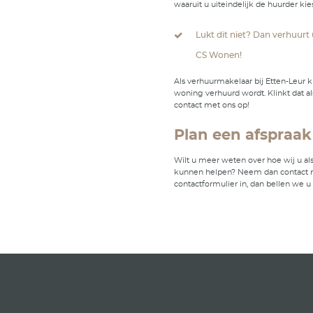
officieel ve
Beheer va
Ook daarna 
te nemen. D
leest er
hier
CS Wo
wonin
Bij CS Won
u dat uw wo