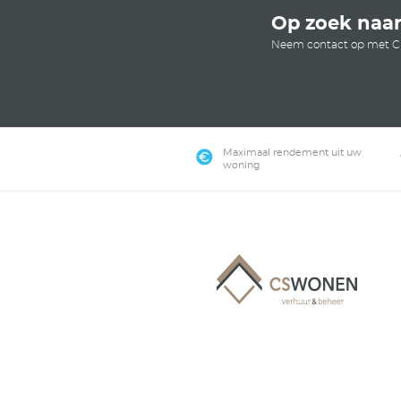
We ga
Binnen ons 
waaruit u ui
Lukt 
CS W
Als verhuur
woning verh
contact met
Plan 