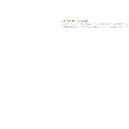
Wilt u meer
kunnen help
contactformu
N