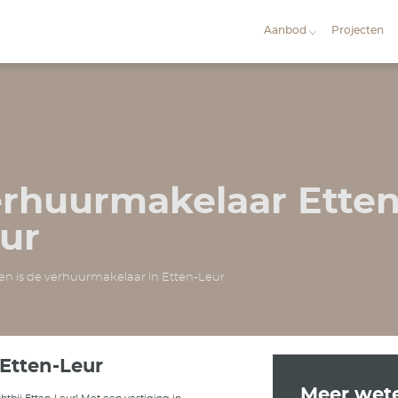
Verhuurma
Leur
CS Wonen is de verhuurmakelaar in