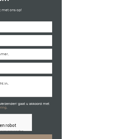
Meer weten?
ng in
eine
Neem direct contact met on
 over
moeten