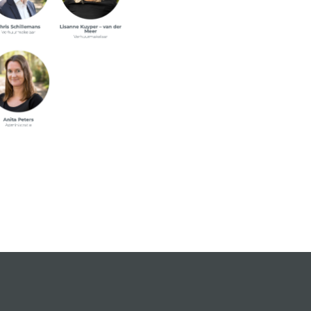
Chris Schilleman
Bel mij voor een afspraak!
handen
r. U
deren