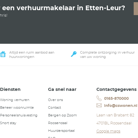
an op zoek naar een geschikte huurder.
netwerk en via Social Media. We maken een voorselectie,
teindelijk de huurder kiest aan wie u de woning wilt verhu
dit niet? Dan verhuurt u de woning rechtstreeks aan
onen!
makelaar bij Etten-Leur kunnen we dus garanderen dat u
uurd wordt. Klinkt dat als een aanpak die bij u past? Ne
 ons op!
een afspraak in met CS Won