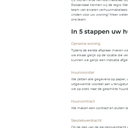
Verhu
CS Wonen is
Roosendaal 
team van er
vinden voor
ons team.
In 5 
Opname w
Tijdens de 