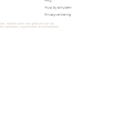
 weten over hoe wij u als verhuurmakelaar bij Etten-Leur
en? Neem dan contact met ons op voor een afspraak. Vul
lier in, dan bellen we u z.s.m. terug!
Op zoek naar een verhuurmak
eem contact op met Chris!