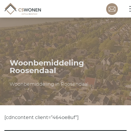
Woonbemiddeling
Roosendaal
Woonbemiddeling in Roosendaal
[cdncontent client=”464oe8uf”]