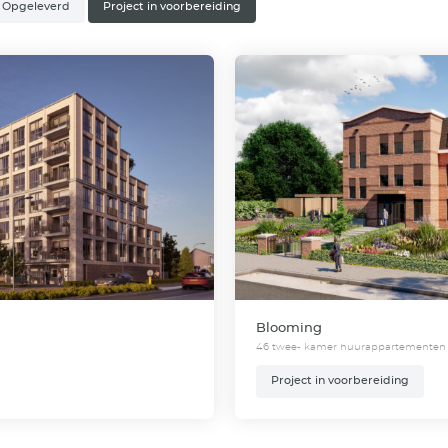
Project in voorbereiding
ecten
In beheer
Opgeleverd
Project in vo