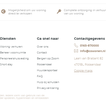
tto
rtementen
ct in voorbereiding
ruim aanbod aan
Mogelijkheid om uw won