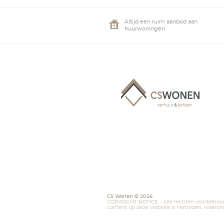
The Mo
50 appa
Proje
Altijd een 