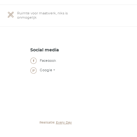
Blooming
46 twee- kamer huurappartementen voor (jon
Project in voorbereiding
ing
Complete ontzorging in verhuur