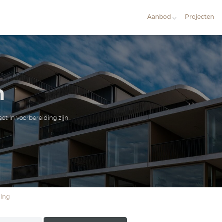
ojecten
e alle projecten die
project in voorbereiding
zijn.